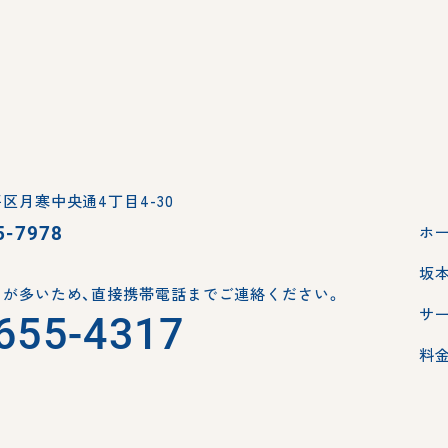
区月寒中央通4丁目4-30
5-7978
ホ
坂
が多いため、
直接携帯電話までご連絡ください。
サ
655-4317
料