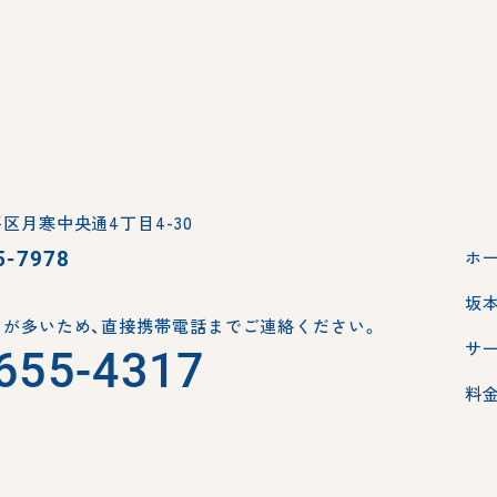
区月寒中央通4丁目4-30
5-7978
ホ
坂
が多いため、
直接携帯電話までご連絡ください。
サ
655-4317
料