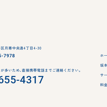
区月寒中央通4丁目4-30
5-7978
ホ
坂
が多いため、
直接携帯電話までご連絡ください。
サ
655-4317
料