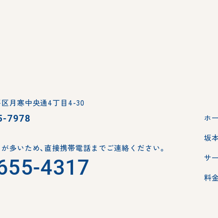
区月寒中央通4丁目4-30
5-7978
ホ
坂
が多いため、
直接携帯電話までご連絡ください。
サ
655-4317
料