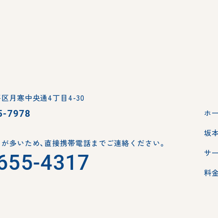
区月寒中央通4丁目4-30
5-7978
ホ
坂
が多いため、
直接携帯電話までご連絡ください。
サ
655-4317
料