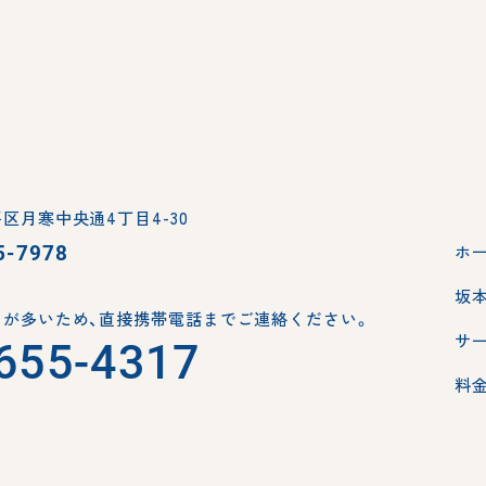
区月寒中央通4丁目4-30
5-7978
ホ
坂
が多いため、
直接携帯電話までご連絡ください。
サ
655-4317
料