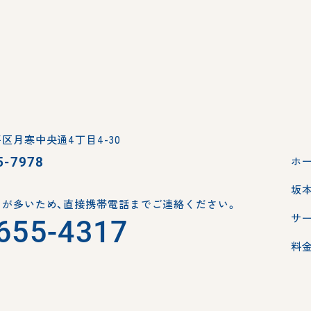
区月寒中央通4丁目4-30
5-7978
ホ
坂
が多いため、
直接携帯電話までご連絡ください。
サ
655-4317
料