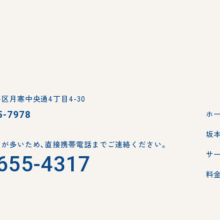
区月寒中央通4丁目4-30
5-7978
ホ
坂
が多いため、
直接携帯電話までご連絡ください。
サ
655-4317
料