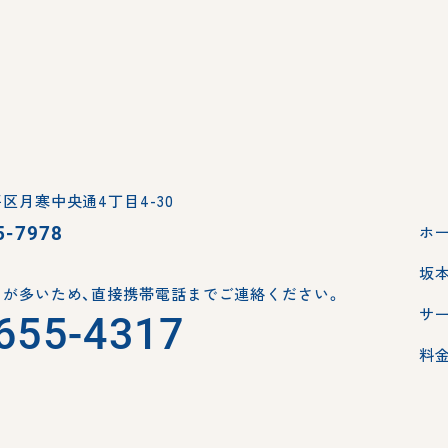
区月寒中央通4丁目4-30
5-7978
ホ
坂
が多いため、
直接携帯電話までご連絡ください。
サ
655-4317
料