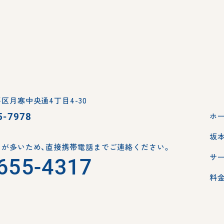
区月寒中央通4丁目4-30
5-7978
ホ
坂
が多いため、
直接携帯電話までご連絡ください。
サ
655-4317
料