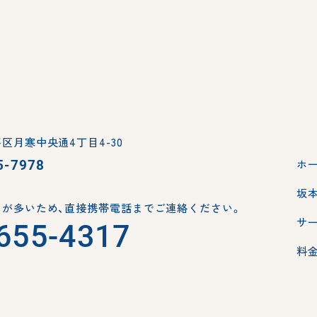
区月寒中央通4丁目4-30
5-7978
ホ
坂
が多いため、
直接携帯電話までご連絡ください。
サ
655-4317
料