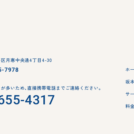
区月寒中央通4丁目4-30
5-7978
ホ
坂
が多いため、
直接携帯電話までご連絡ください。
サ
655-4317
料