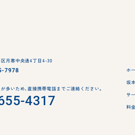
区月寒中央通4丁目4-30
5-7978
ホ
坂
が多いため、
直接携帯電話までご連絡ください。
サ
655-4317
料