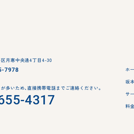
区月寒中央通4丁目4-30
5-7978
ホ
坂
が多いため、
直接携帯電話までご連絡ください。
サ
655-4317
料