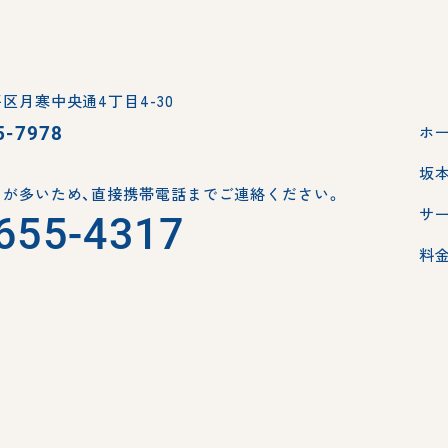
区月寒中央通4丁目4-30
5-7978
ホ
坂
が多いため、
直接携帯電話までご連絡ください。
サ
655-4317
料