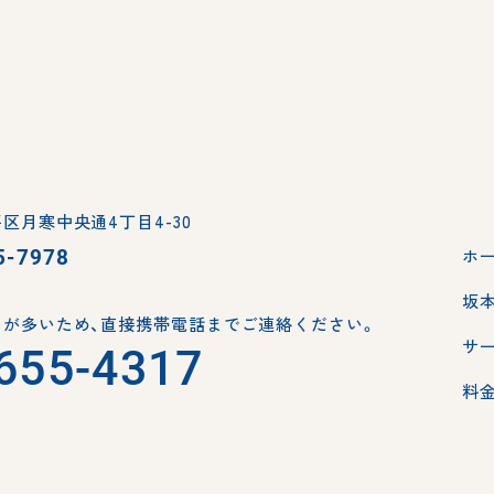
区月寒中央通4丁目4-30
5-7978
ホ
坂
が多いため、
直接携帯電話までご連絡ください。
サ
655-4317
料