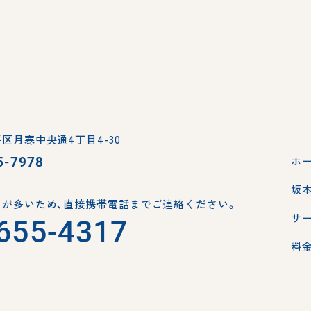
区月寒中央通4丁目4-30
5-7978
ホ
坂
が多いため、
直接携帯電話までご連絡ください。
サ
655-4317
料