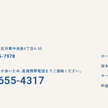
区月寒中央通4丁目4-30
5-7978
ホ
坂
が多いため、
直接携帯電話までご連絡ください。
サ
655-4317
料