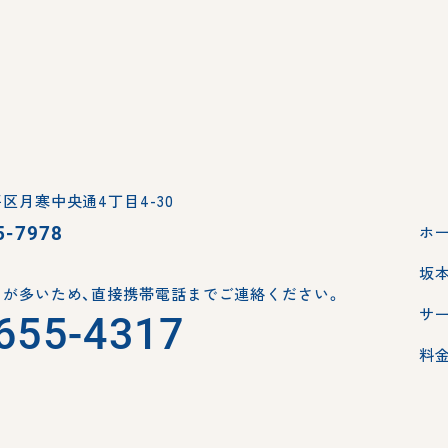
区月寒中央通4丁目4-30
5-7978
ホ
坂
が多いため、
直接携帯電話までご連絡ください。
サ
655-4317
料