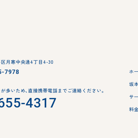
区月寒中央通4丁目4-30
5-7978
ホ
坂
が多いため、
直接携帯電話までご連絡ください。
サ
655-4317
料