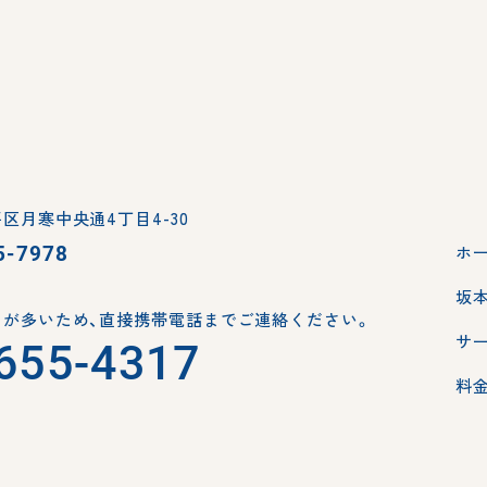
区月寒中央通4丁目4-30
5-7978
ホ
坂
が多いため、
直接携帯電話までご連絡ください。
サ
655-4317
料