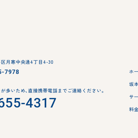
区月寒中央通4丁目4-30
5-7978
ホ
坂
が多いため、
直接携帯電話までご連絡ください。
サ
655-4317
料