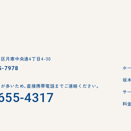
区月寒中央通4丁目4-30
5-7978
ホ
坂
が多いため、
直接携帯電話までご連絡ください。
サ
655-4317
料